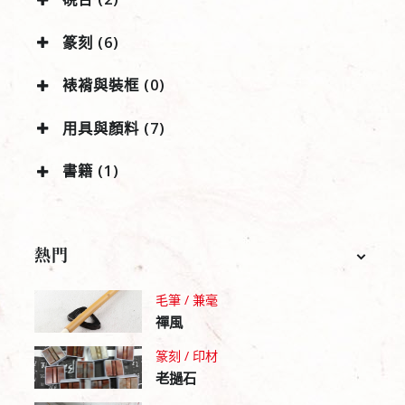
篆刻 (6)
裱褙與裝框 (0)
用具與顏料 (7)
書籍 (1)
熱門
毛筆 / 兼毫
禪風
篆刻 / 印材
老撾石