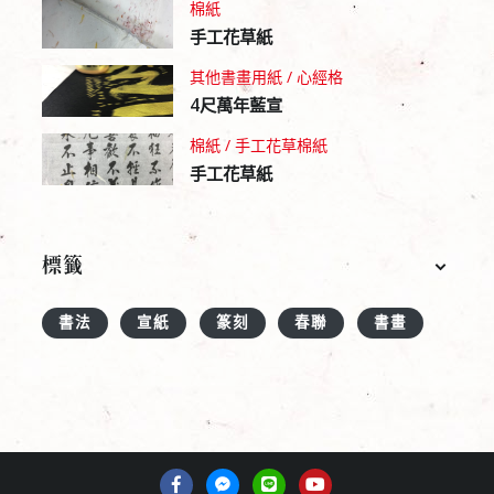
棉紙
手工花草紙
其他書畫用紙 / 心經格
4尺萬年藍宣
棉紙 / 手工花草棉紙
手工花草紙
標籤
書法
宣紙
篆刻
春聯
書畫