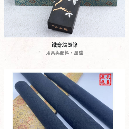
鐵齋翁墨條
用具與顏料 / 墨碟